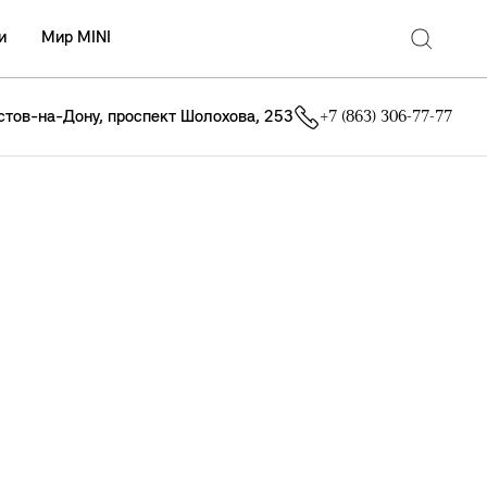
и
Мир MINI
остов-на-Дону, проспект Шолохова, 253
+7 (863) 306-77-77