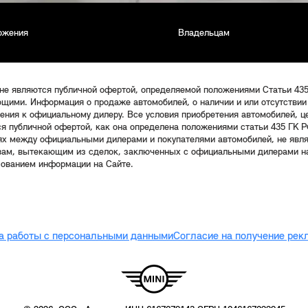
ожения
Владельцам
 не являются публичной офертой, определяемой положениями Статьи 43
щими. Информация о продаже автомобилей, о наличии и или отсутствии
щения к официальному дилеру. Все условия приобретения автомобилей, 
ся публичной офертой, как она определена положениями статьи 435 ГК Р
ях между официальными дилерами и покупателями автомобилей, не явл
твам, вытекающим из сделок, заключенных с официальными дилерами на
зованием информации на Сайте.
а работы с персональными данными
Согласие на получение ре